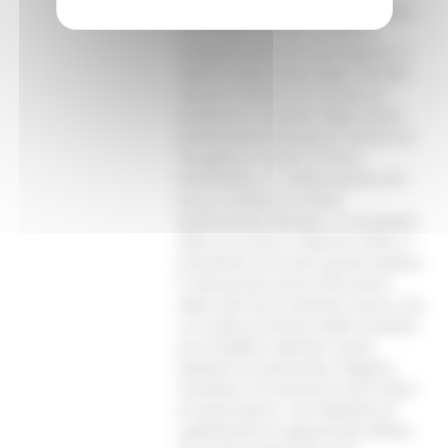
intrattenimento musicale dedicata
al territorio ed alle eccellenze
enogastronomiche marchigiane. Il
menù è stato ideato dagli chef del
marchio Tipicità con l’ausilio di
professori e studenti degli Istituti
professionali alberghieri Panzini di
Senigallia e Urbani di Porto
Sant’Elpidio, in collaborazione con
alcuni studenti di istituti
professionali albanesi. In occasione
della sua visita in Albania inoltre, il
presidente Ceriscioli questa mattina
è intervenuto anche all’incontro
della Task Force Adriatico Ionica, che
si è svolta al termine delle iniziative
di AI-NURECC (Adriatic Ionian
Network of Universities, Regions,
Chambers of Commerce and Cities)
di questi giorni, con l’obiettivo di
capitalizzare le opportunità offerte