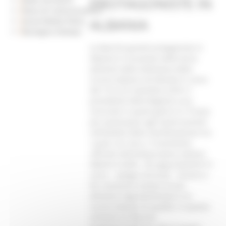
PROTAGONISTE IN
Piano di Comunicazione
ALBANIA
Social Media Policy
Rassegna Stampa
Le Marche grandi protagoniste in
Albania in occasione della terza
edizione della Settimana della
Cucina Italiana nel Mondo in corso
dal 19 al 25 novembre 2018. Il
presidente della Regione Luca
Ceriscioli in questi giorni è a Tirana
per partecipare agli eventi previsti
nell’ambito della manifestazione tra
i quali, ieri sera, il ricevimento
ufficiale dell’ambasciatore italiano
Alberto Cutillo. “Gli appuntamenti in
corso – spiega Ceriscioli - mirano a
far conoscere sempre di più
all’estero l’agroalimentare e la
cucina italiana di qualità. In questo
contesto, le Marche