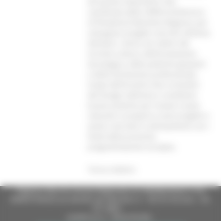
da questa importante rete,
coordinata dalla CRPM (Conference
of Peripheral Maritime Regions), per
sviluppare progetti concreti nell’area
Adriatico- Ionica nei settori del
turismo-cultura, dell’innovazione
tecnologica, delle politiche giovanili
e della formazione professionale.
Scopo dell’incontro fare un’analisi
dei bisogni dell’area e scambiare
buone pratiche per trovare nuove
soluzioni e proporre nuovi progetti e
azioni concrete in allineamento con i
fondi della prossima
programmazione europea.
Torna indietro
Regione Marche Giunta Regionale (CF 80008630420 P.IVA
00481070423) via Gentile da Fabriano, 9 - 60125 Ancona - tel.
071.8061
casella p.e.c. istituzionale :