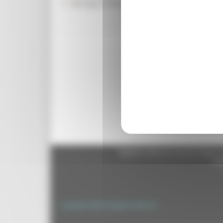
Rassegna Stampa
strade, il Cipe ha approva
Umbria e Quadrilatero Max
l’azienda comunicherà la r
Torna indietro
Regione Marche Giunta Regional
cas
Copyright 2026 by Regione Marche