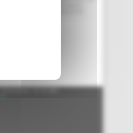
 tratto in relazione all’ Asse viario Marche –
ontana delle Marche. Appena concluso l’iter
- 60125 Ancona - tel. 071.8061
.it