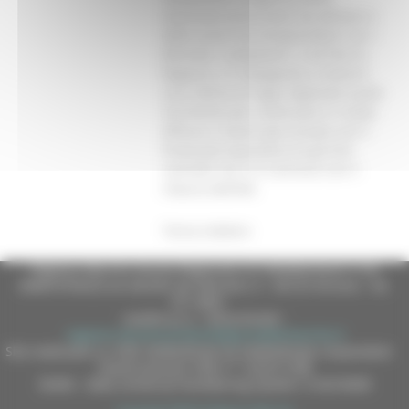
eventuali prescrizioni da attivare e
delle azioni da intraprendere con i
Ministeri competenti. A tal fine la
Regione si è impegnata a istituire
una Cabina di regia regionale quale
strumento per continuare in modo
efficace il lavoro già iniziato con il
Protocollo Operativo tra gli Enti
coinvolti che si è concluso con il
rilascio dell’AIA.
Torna indietro
Regione Marche Giunta Regionale (CF 80008630420 P.IVA
00481070423) via Gentile da Fabriano, 9 - 60125 Ancona - tel.
071.8061
casella p.e.c. istituzionale :
regione.marche.protocollogiunta@emarche.it
Sito realizzato su CMS DotNetNuke by DotNetNuke Corporation
Autorizzazione SIAE n° 1225/I/1298
DUNS - Data Universal Numbering System: 514216030