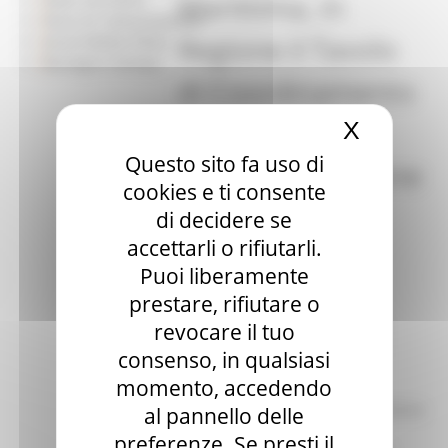
Marittima, in
Piano di Comunicazione
Regione il Tavolo
Social Media Policy
Rassegna Stampa
di Coordinamento
per il riesame
X
Nascond
Questo sito fa uso di
dell’Autorizzazione
cookies e ti consente
Integrata
di decidere se
accettarli o rifiutarli.
Ambientale
Puoi liberamente
prestare, rifiutare o
Oggi in Regione si è tenuta la
seconda riunione del Tavolo di
revocare il tuo
Coordinamento concernente il
consenso, in qualsiasi
riesame dell’Autorizzazione
momento, accedendo
Integrata Ambientale della
Raffineria API di Falconara Marittima
al pannello delle
in presenza del Sindaco e dei
preferenze. Se presti il