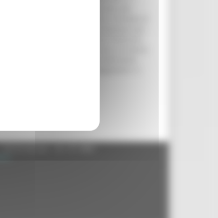
ttività produttive, attività agricole, alle
nviato le lettere ai Comuni dove si richiede di
ografica al fine di avere i dati necessari per
tesso tempo, il responsabile della Protezione
lle attività di ricognizione in corso. Lo stesso
ile Regionale (già preallertata nella tarda
azioni che hanno causato vasti allagamenti. A
e mezzi.
- 60125 Ancona - tel. 071.8061
.it