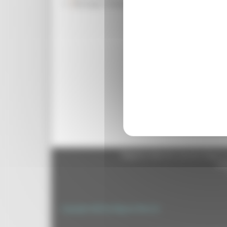
Rassegna Stampa
servizio Difesa della Cost
strutture localizzate sug
trasmettere con sollecitu
attivare, qualora ne rico
Civile Marche David Piccin
Dipartimento nella notte 
serata di ieri) per inter
seguito dell’autorizzazio
Torna indietro
Regione Marche Giunta Regional
cas
Copyright 2026 by Regione Marche