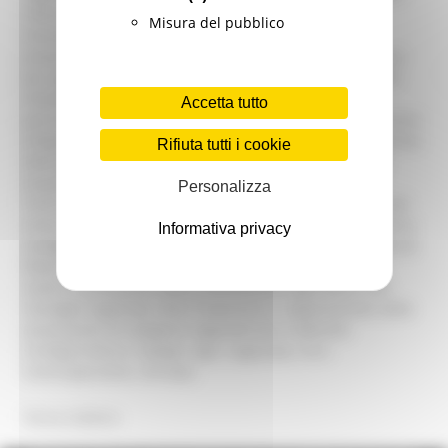
riferimento ai finanziamenti europei. “Ringraziamo il
Misura del pubblico
ministro dell’opportunità che ci concede con la sua
presenza nelle zone terremotate. Sarà un’utile occasione
per approfondire le varie questioni legate al rilancio del
mondo rurale con cui avrà modo di confrontarsi di
Accetta tutto
persona”, anticipa la vicepresidente Anna Casini, assessore
all’Agricoltura, che accompagnerà il Ministro. Il programma
Rifiuta tutti i cookie
della giornata prevede tappe alla frazione Spelonga di
Arquata del Tronto (AP), a Montefortino (FM) e a Pieve
Personalizza
Torina (MC). Visiterà tre aziende agricole danneggiate dal
sisma, per poi partecipare, alle ore 16.00, al Tavolo politico
Informativa privacy
strategico, convocato presso l’Istituto Monsignor Paoletti di
Pieve Torina, dove saranno presenti la vicepresidente
Casini, il presidente della Commissione agricoltura del
Consiglio regionale, Gino Traversini e i rappresentati delle
associazioni di categoria regionali (Cia, Coldiretti,
Confagricoltura, Copagri, Agci, Legacoop, Unci,
Confcooperative, Uecoop).
Torna indietro