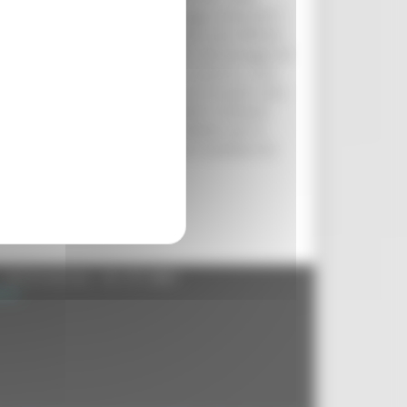
cepito nel successivo Decreto Legge 24.04.2017,
anziamenti, in un contesto sempre più difficile
spesa pubblica e dai vincoli posti dal pareggio di
anni scorsi con l’assestamento di bilancio, sono
lancio di previsione 2017-2019, con le quali sono
ncio iniziale. E questo nonostante il contesto
rse regionali, pari a oltre 48 milioni, per la
rie di interventi che rivestono il carattere di
- 60125 Ancona - tel. 071.8061
.it