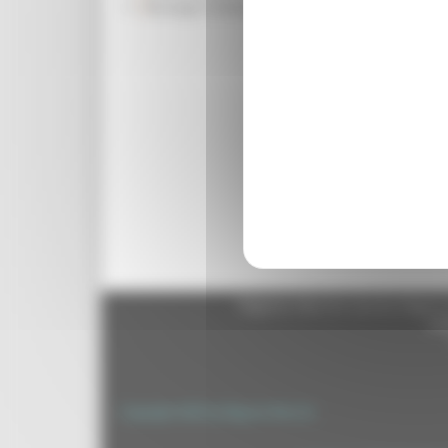
Rassegna Stampa
previsto nell’intesa sanc
n.50. Il provvedimento re
per la finanza regionale 
bilancio. “Alcune misure –
state anticipate in corso
già state assegnate al sis
restrittivo”. “Con l’asses
salvaguardia di alcuni as
urgenza e priorità”.
Torna indietro
Regione Marche Giunta Regional
cas
Copyright 2026 by Regione Marche