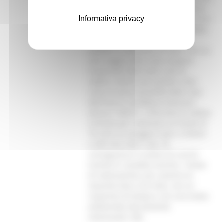
i quali sono state scambiate notizie
Informativa privacy
su una delle più maggiori operazioni
d’intervento ‘morbido’ a difesa della
costa in Italia. Per valutarne la
validità è sufficiente un dato: con un
solo viaggio della nave vengono
trasportati 6500 metri cubi di
sabbia, mentre per portare sulla
costa la stessa quantità dalle cave
dell’interno sarebbero necessari
almeno 1000 tir. A Riccione la sabbia
richiesta per realizzare un fronte di
70 metri di spiaggia è pari 2 milioni
e 500 mila metri cubi. Di
conseguenza il numero di carichi
tramite tir sarebbe enorme. I tempi
di realizzazione, poi, saranno al
massimo due o tre mesi, con un
risparmio di tempo e con una tutela
ambientale decisamente
interessanti. (fb)