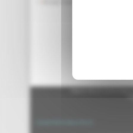
Rassegna Stampa
Sulla base della document
attenersi per l’adozione 
queste opere non sono più
costituzionale ha riconos
beneficio della collettiv
manovra finanziaria per 
spesa, ma che, contestua
dei cittadini, specie qua
Torna indietro
Regione Marche Giunta Regional
cas
Copyright 2026 by Regione Marche