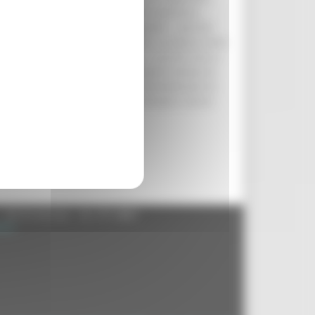
iteri e i limiti ai quali gli enti dovranno
 – ha commentato l’assessore Agostini – perché
 legislazione statale e regionale. La stessa Corte
del suolo, hanno natura pubblica e quindi sono a
adottato nel momento in cui la Regione emana la
ssa, articolata, che punta a razionalizzare la
 che contengono la pressione fiscale a carico
- 60125 Ancona - tel. 071.8061
.it