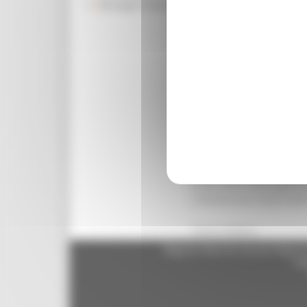
Rassegna Stampa
Sanità, Augusto Melappion
determinato uno scostamen
rispetto ai budget assegn
di settore”. La valutazio
spesa, che sono componete
livello regionale. Il pro
servizi delle Aziende san
dall’esecutivo lo scorso 
riordinare e contenere la
sanitario regionale. Recep
centralizzazione degli ac
degli acquisti su base p
prese con il coinvolgimen
costituito dai responsabil
Torna indietro
Regione Marche Giunta Regional
cas