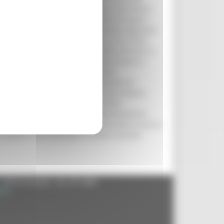
 tende a individuare le motivazioni che hanno
ene chiesto di giustificare i flussi di spesa
elli non in linea con la programmazione regionale
one dei meccanismi di razionalizzazione della
fra tutti: la centralizzazione delle forniture a
li giungere ad aggregare l’acquisto di beni e
anitaria regionale (Ars), incaricata
entrato” delle forniture che consente di
a soluzione idonea alle esigenze del Sistema
ziaria 2001, “suggerisce” la via della
ettata dall’Ars parte dalla “omogeneizzazione
o traguardo in breve tempo. Le decisioni saranno
iluppato con un gruppo di lavoro ristretto,
- 60125 Ancona - tel. 071.8061
.it