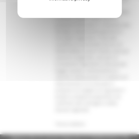
Moica. La Consulta ha posto
all’ordine del giorno della prossima
riunione l’esame delle diverse
proposte formulate in relazione alla
famiglia, attualmente giacenti in
Consiglio regionale. E’ da tutti
condivisa la necessità che la L.R.
30/98 debba essere rivista, vuoi per
carenze congenite, vuoi per le
innovazioni legislative intervenute
(legge quadro sull’assistenza e
riforme costituzionali in materia di
federalismo) e la Consulta si
propone di svolgere al riguardo il
proprio compito propositivo nei
confronti del Consiglio e della
Giunta regionali.
Torna indietro
Regione Marche Giunta Regionale (CF 80008630420 P.IVA