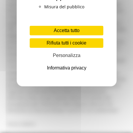
esperti affinché si verifichi la sussistenza dei presupposti
Misura del pubblico
tecnici, così come accertati dalla Regione Marche negli atti
in base ai quali è stata individuata la suddetta area. I
quesiti alla Commissione di esperti – ha inoltre stabilito il
TAR - verranno formulati dalle stesse parti in giudizio: dalla
Accetta tutto
Regione, dal Comune di Falconara, dalla Provincia di
Ancona e dall’API. Il deposito di detti quesiti potrà avvenire
Rifiuta tutti i cookie
fino al 25 novembre prossimo. L’udienza è fissata per il 5
dicembre per eventuali precisazioni ove si rendessero
Personalizza
necessarie. “Ritiengo la decisione del TAR – ha commentato
il presidente della Giunta regionale Vito D’Ambrosio -
Informativa privacy
corretta e puntuale, sia per quanto attiene il necessario
coinvolgimento degli altri enti territoriali compresi nell’Area
ad elevato rischio, e quindi interessati dai provvedimenti
regionali nonché dal futuro Piano di Risanamento
dell’intera Area, sia per quanto attiene la verifica dei
presupposti già individuati dalla Regione Marche nel
dichiarare la zona ad elevato rischio di crisi ambientale.”
Torna indietro