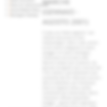
MARCHE
Piano di Comunicazione
(GENNAIO -
Social Media Policy
Rassegna Stampa
AGOSTO 2001)
È stata una “bella stagione”, non
soltanto dal punto di vista
meteorologico. Oltre il sole, anche i
turisti hanno rallegrato le nostre
spiagge e le nostre montagne.
Continuano ad arrivare nelle
Marche sempre più numerosi. Da
gennaio ad agosto sono cresciuti del
3,7%, mentre i pernottamenti sono
aumentati del 5%. Mancano ancora i
dati di settembre, per focalizzare
bene la stagione estiva, quella
certamente più interessane. Ma le
rilevazioni ufficiali disponibili
(maggio – agosto 2001) segnalano