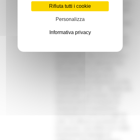
dell’anno sono arrivati nelle Marche
Rifiuta tutti i cookie
1 milione e 713 mila turisti (61 mila
in più rispetto allo scorso anno),
Personalizza
mentre le presenze (cioè le giornate
di pernottamento) sono state 13
Informativa privacy
milioni e 574 mila (653 mila in più).
Sono venuti più italiani (aumentati
del 5,5%, con una crescita delle
presenze del 5,4%), che stranieri, i
quali hanno fatto registrare una
flessione negli arrivi (-5,4%);
contrazione bilanciata da un
aumento dei pernottamenti (+2,7%).
Va precisato, però, che - rispetto allo
scorso anno – gli stranieri sono
diminuiti perché il Giubileo ha
comportato uno straordinario
incremento di turisti nei luoghi di
culto. Un afflusso consistente, che
ha esaurito i suoi effetti con il 2000.
Analizzando le tipologie di