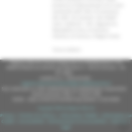
provincia di Macerata gli arrivi sono
aumentati dell’1,8% e le presenze
del 3,8%. Gli stranieri “più fedeli”
sono i tedeschi: +5%. Seguono la
Repubblica Ceca, la Svizzera,
l’Austria, la Francia, il Regno Unito.
Torna indietro
Regione Marche Giunta Regionale (CF 80008630420 P.IVA
00481070423) via Gentile da Fabriano, 9 - 60125 Ancona - tel.
071.8061
casella p.e.c. istituzionale :
regione.marche.protocollogiunta@emarche.it
Sito realizzato su CMS DotNetNuke by DotNetNuke Corporation
Autorizzazione SIAE n° 1225/I/1298
DUNS - Data Universal Numbering System: 514216030
Copyright 2026 by Regione Marche
Privacy
|
Termini Di Utilizzo
|
Informativa TEAMS
|
Informativa sui
Cookie
|
Accessibilità
|
Dichiarazione di Accessibilità
|
Sitemap
|
Login