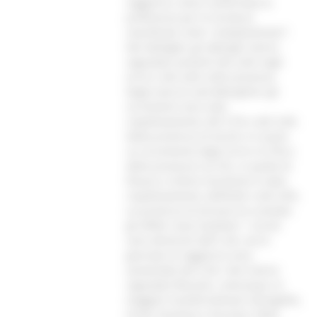
soggiorno, viene confermata la
preferenza per le strutture
classificate come “complementari”.
Nel dettaglio, gli alberghi hanno
segnalato aumenti del 2,6% negli
arrivi e del 4,4% nelle presenze.
Negli esercizi extr’alberghieri gli
incrementi sono stati,
rispettivamente, del 5,7% e del 5,4%.
Nella provincia di Ascoli si è avuto
un incremento degli arrivi (+5,7%) e
delle presenze (+6,1%). In quella di
Pesaro e Urbino l’aumento è stato,
rispettivamente, dell’8,4% e del 4,5%.
La provincia di Ancona ha scontato
gli effetti “post Giubileo”: i turisti
sono diminuiti dell’1,2%, ma le
giornate di soggiorno sono
aumentate del 5,2%. Non hanno
segnalato flessioni, comunque, le
maggiori località balneari (Senigallia,
Sirolo, Numana e Ancona). Nella