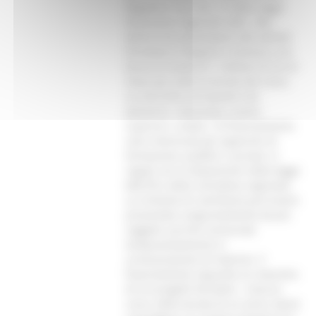
Regione e con l’art. 27 della legge
finanziaria regionale 2001. Alle
donne che partecipano alle attività
formative la Regione riconosce una
borsa di studio di 1 milione di lire al
mese per tutta la durata del corso.
Le mensilità corrisposte non
potranno, comunque, essere
superiori a dodici. Al finanziamento
sono interessati gli organismi di
formazione, pubblici o privati, in
regola con le disposizioni della legge
845/78 e della normativa regionale.
La richiesta di contributo può essere
presentata congiuntamente da più
soggetti, purché consorziati
temporaneamente in
un’associazione di imprese. Il
finanziamento riguarda un massimo
di tre progetti formativi.. Ciascun
corso, della durata di un anno, dovrà