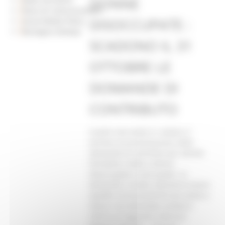
DONNE
Piano di Comunicazione
DISOCCUPATE :
Social Media Policy
Rassegna Stampa
SCADONO IL 31
OTTOBRE LE
DOMANDE DI
CONTRIBUTO
Scadrà mercoledì 31 ottobre il
termine di presentazione delle
domande di contributi per attività
formative rivolte a donne
disoccupate o inoccupate. Le
domande, in bollo, dovranno essere
spedite esclusivamente per posta a
mezzo raccomandata andata e
ritorno al seguente indirizzo: