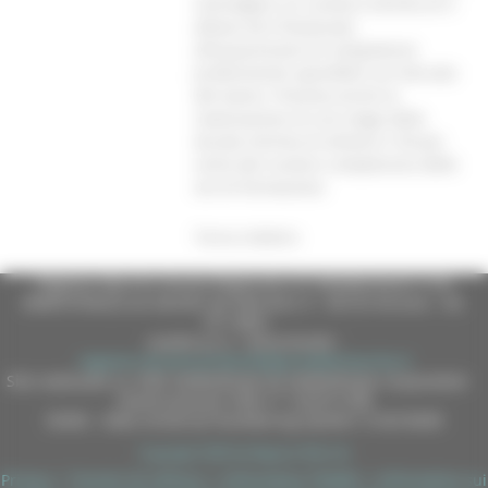
coinvolgere un numero minimo di 5
allieve ed è finalizzato
all’acquisizione di competenze
professionali spendibili sul mercato
del lavoro. Prevista anche la
realizzazione di uno stage della
durata minima di almeno il 30 per
cento del numero complessivo delle
ore di formazione.
Torna indietro
Regione Marche Giunta Regionale (CF 80008630420 P.IVA
00481070423) via Gentile da Fabriano, 9 - 60125 Ancona - tel.
071.8061
casella p.e.c. istituzionale :
regione.marche.protocollogiunta@emarche.it
Sito realizzato su CMS DotNetNuke by DotNetNuke Corporation
Autorizzazione SIAE n° 1225/I/1298
DUNS - Data Universal Numbering System: 514216030
Copyright 2026 by Regione Marche
Privacy
|
Termini Di Utilizzo
|
Informativa TEAMS
|
Informativa sui