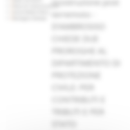
ricostruzione post
Piano di Comunicazione
terremoto -
Social Media Policy
Rassegna Stampa
D’AMBROSISO
CHIEDE DUE
PROROGHE AL
DIPARTIMENTO DI
PROTEZIONE
CIVILE: PER
CONTRIBUTI E
TRIBUTI E PER
STATO