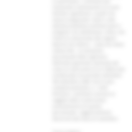
in particolare, i contributi per
l’autonoma sistemazione ai nuclei
familiari sgombrati, a quelli che
stanno eseguendo i lavori e alle
attività produttive (commercianti e
artigiani). Da sottolineare, infine, che
l’Istat ha comunicato alla regioni
Marche ed Umbria – come da intese
sottoscritte - la variazione
percentuale fatta registrare
dall’indice generale nazionale del
costo di costruzione di un fabbricato
residenziale nel periodo settembre
‘98-settembre 2000. Esso è pari,
complessivamente, a + 4,6%.
Pertanto i contributi concessi ai
soggetti della ricostruzione
aumenteranno di questa
percentuale. L’aggiornamento
decorrerà dal mese di novembre.