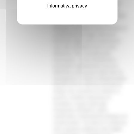
meno la delega del Ministro degli
Informativa privacy
Interni ai Presidenti delle regioni
colpite dal sisma per lo svolgimento
delle funzioni di commissario
delegato, potrebbe compromettere il
completamento degli interventi
finanziati dagli stessi Commissari,
non tutti ultimabili entro la fine
dell’anno. “Pur considerando
necessario – scrive D’Ambrosio –
procedere rapidamente verso la
definitiva conclusione della fase di
emergenza, si ritiene indispensabile
disporre di un ulteriore periodo di
tempo che consenta di mettere a
punto e rendere operative le
iniziative, in gran parte già
intraprese, tendenti a dare
continuità e sistematicità all’opera di
ricostruzione.” Va messo in evidenza
che a questa scadenza sono legati,