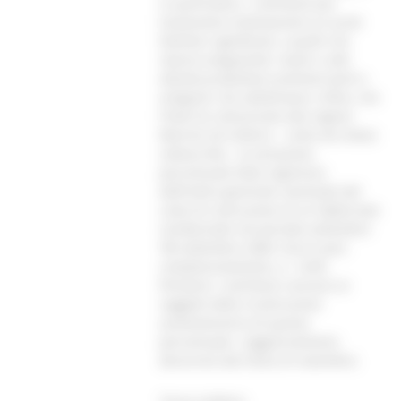
in particolare, i contributi per
l’autonoma sistemazione ai nuclei
familiari sgombrati, a quelli che
stanno eseguendo i lavori e alle
attività produttive (commercianti e
artigiani). Da sottolineare, infine, che
l’Istat ha comunicato alla regioni
Marche ed Umbria – come da intese
sottoscritte - la variazione
percentuale fatta registrare
dall’indice generale nazionale del
costo di costruzione di un fabbricato
residenziale nel periodo settembre
‘98-settembre 2000. Esso è pari,
complessivamente, a + 4,6%.
Pertanto i contributi concessi ai
soggetti della ricostruzione
aumenteranno di questa
percentuale. L’aggiornamento
decorrerà dal mese di novembre.