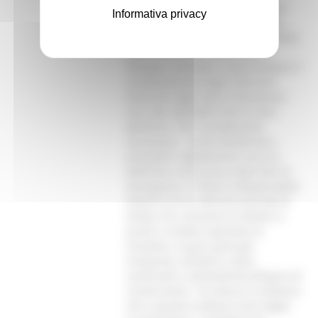
meno la delega del Ministro degli
Informativa privacy
Interni ai Presidenti delle regioni
colpite dal sisma per lo svolgimento
delle funzioni di commissario
delegato, potrebbe compromettere il
completamento degli interventi
finanziati dagli stessi Commissari,
non tutti ultimabili entro la fine
dell’anno. “Pur considerando
necessario – scrive D’Ambrosio –
procedere rapidamente verso la
definitiva conclusione della fase di
emergenza, si ritiene indispensabile
disporre di un ulteriore periodo di
tempo che consenta di mettere a
punto e rendere operative le
iniziative, in gran parte già
intraprese, tendenti a dare
continuità e sistematicità all’opera di
ricostruzione.” Va messo in evidenza
che a questa scadenza sono legati,