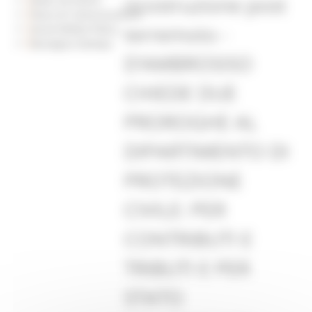
ricostruzione post
Piano di Comunicazione
terremoto -
Social Media Policy
Rassegna Stampa
D’AMBROSISO
CHIEDE DUE
PROROGHE AL
DIPARTIMENTO DI
PROTEZIONE
CIVILE: PER
CONTRIBUTI E
TRIBUTI E PER
STATO