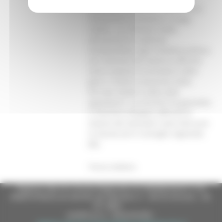
paventano peraltro il rischio di un
trattamento economico ‘a paga
ridotta’. La richiesta rivolta
all’assessore è esplicita:
intraprendere ogni iniziativa politica
nei confronti del Governo affinché
siano sospese le procedure delle
gare e rivista la posizione delle
Ferrovie Statali e delle ditte
appaltatrici. La Cecchini ha garantito
il massimo impegno affinché le
istanze dei lavoratori siano discusse
in Giunta ed in Consiglio regionale.
(fb)
Torna indietro
Regione Marche Giunta Regionale (CF 80008630420 P.IVA
00481070423) via Gentile da Fabriano, 9 - 60125 Ancona - tel.
071.8061
casella p.e.c. istituzionale :