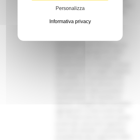
convenzioni. Secondo le disposizioni
Personalizza
impartite dalla Giunta, il progetto
elaborato dall’Agenzia deve
Informativa privacy
conseguire una riduzione della
spesa, sia centralizzando le
forniture, sia sfruttando le
potenzialità legate dal commercio
elettronico. L’aggregazione delle
Aziende sanitarie deve portare
all’elaborazione di strategie comuni
degli acquisti, per singola categoria
di prodotto. La razionalizzazione
può passare anche attraverso la
semplificazione delle procedure
amministrative. Per facilitare le
adesioni, il progetto deve prevedere
aggregazioni su base provinciale.
Una struttura tecnica, anche questa
provinciale, assicurerà supporto e
servizi alle Aziende, in particolare
provvedendo alla ricognizione delle