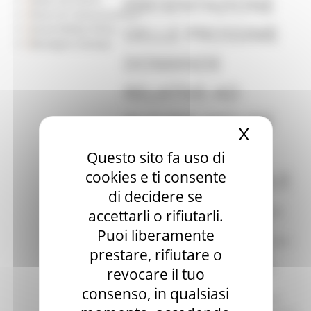
PRESENTAZIONE
Piano di Comunicazione
DELLE PROSSIME
Social Media Policy
Rassegna Stampa
DOMANDE
RELATIVE AD
ALCUNE MISURE
X
Nascond
DEL PIANO DI
Questo sito fa uso di
SVILUPPO RURALE
cookies e ti consente
di decidere se
Le date per la presentazione delle
accettarli o rifiutarli.
prossime domande relative ad
Puoi liberamente
alcune misure del Piano di sviluppo
prestare, rifiutare o
rurale della Regione, sono state
modificate in considerazione del
revocare il tuo
grande numero di richieste
consenso, in qualsiasi
pervenute alla prima scadenza di