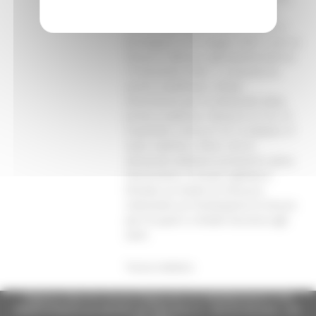
misura E (Zone svantaggiate e a
vincolo agroambientale), invece, é
prorogata al 30 maggio 2002 e per la
misura F (Misure agroambientali) al
15 dicembre 2001. L a Giunta ha
anche modificato i tempi
d’istruttoria per le domande della
prima scadenza: misure A e P al 15
novembre, misura F al 15 ottobre. E’
stato stabilito, infine, che le
domande debbano prevenire, pena
l’esclusione, in busta sigillata e
firmata sui lembi di chiusura,
indicando sul frontespizio le misure
per le quali si chiede l’accesso agli
aiuti.
Torna indietro
Regione Marche Giunta Regionale (CF 80008630420 P.IVA
00481070423) via Gentile da Fabriano, 9 - 60125 Ancona - tel.