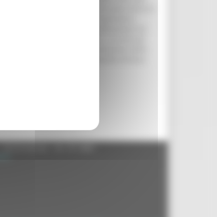
ative Inail, la sperimentazione di nuove forme di
gli obiettivi dei Piani sanitari nazionale e
le malattie e degli infortuni professionali nei
del legno. Traguardo da conseguire, secondo gli
rcolazione di informazioni, la promozione della
zione. Gli adempimenti del protocollo d’intesa
nale.
- 60125 Ancona - tel. 071.8061
.it