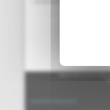
Rassegna Stampa
razionalizzare la sorvegl
riabilitazione termale per
regionale 1998-2000, il p
settori produttivi a maggi
intendimenti dell’intesa,
prevenzione, il potenziam
coinvolgono il personale d
Torna indietro
Regione Marche Giunta Regional
cas
Copyright 2026 by Regione Marche