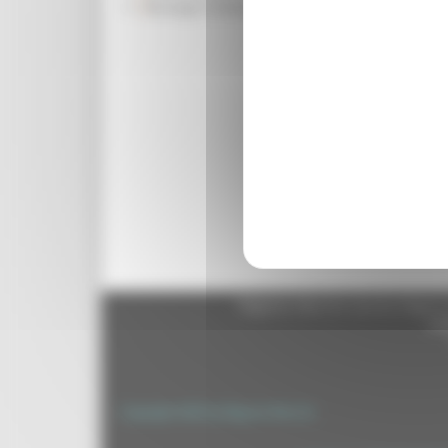
Rassegna Stampa
verità e di avvelenare, a
a caso ha, come bersaglio,
terrorismo. I marchigian
intimorire da gesti isola
quale esprimiamo il nostro
che saprà reagire con c
Torna indietro
Regione Marche Giunta Regional
cas
Copyright 2026 by Regione Marche