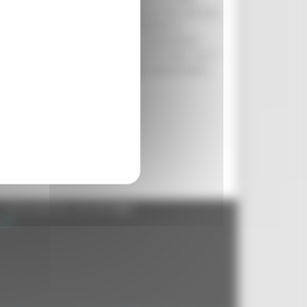
 piombo – richiamata da questo gesto vile, che non
o civile è indispensabile per debellare il
a da seguire anche oggi e non si lasceranno
arietà al sindaco di Venezia, Paolo Costa, con il
to solo la città, ma tutta l’Italia democratica,
- 60125 Ancona - tel. 071.8061
.it