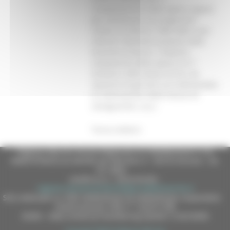
completamento delle opere urgenti
già individuate nei programmi
relativi al triennio 1998-2000 e per
ulteriori interventi proposti dalle
Autorità di bacino. L’importo
complessivo della spesa è di 7
miliardi e 600 milioni di lire, da
ripartire tra gli enti cui è demandata
la realizzazione delle misure di
salvaguardia. (s.p.)
Torna indietro
Regione Marche Giunta Regionale (CF 80008630420 P.IVA
00481070423) via Gentile da Fabriano, 9 - 60125 Ancona - tel.
071.8061
casella p.e.c. istituzionale :
regione.marche.protocollogiunta@emarche.it
Sito realizzato su CMS DotNetNuke by DotNetNuke Corporation
Autorizzazione SIAE n° 1225/I/1298
DUNS - Data Universal Numbering System: 514216030