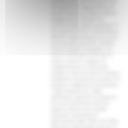
operatori per scelte di qualità, ben
consapevoli che oggi gli operatori
sanitari hanno un nuovo e diverso
atteggiamento culturale nei
confronti degli aspetti qualitativi. Il
che significa anche in Odontoiatria,
efficacia ,appropriatezza ma anche
sicurezza per garantire il minimo
rischio di danno al paziente. Un
testo di riferimento anche per la
messa a punto di rapporti di
collaborazione tra l’istituzione
pubblica, tutte le strutture sanitarie
pubbliche e private per prevenire le
malattie e migliorare le prestazioni.
“ Dalla relazione di A. Mele
dell’Istituto Superiore di Sanità sui
rischi di trasmissione dei virus
epatici è emerso che a livello
nazionale, nonostante la
diminuzione negli ultimi anni della
diffusione delle epatiti virali per le