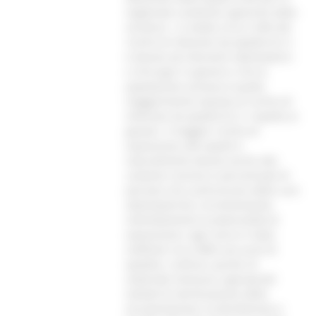
migliorate condizioni igieniche delle
strutture , in media circa il 20% del
rischio di infezione da epatite B e C
è dovuto ad interventi odontoiatrici
e chirurgici in genere e che la
popolazione anziana è quella
maggiormente esposta al rischio di
infezione da epatite B e C rispetto ai
giovani. Il maggior rischio di
esposizione alle epatiti è
naturalmente dovuto anche alla
costante crescita in percentuale di
persone che usufruiscono delle cure
odontoiatriche, incrementando
indirettamente le potenzialità di
esposizione ( ogni anno in Italia
notificati circa 3000 casi acuti di
epatite). L’utilizzo, quindi, di
materiale monouso, appropriati
metodi di sterilizzazione della
strumentazione, la disinfezione e