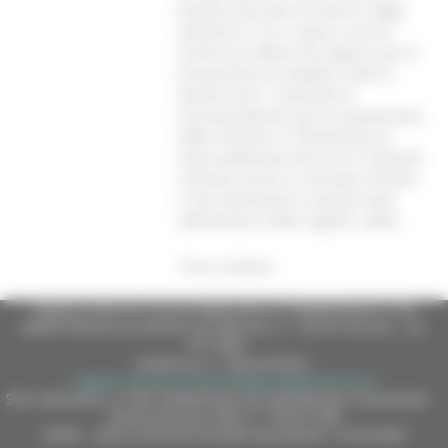
bonifica dei piani di lavoro e degli
ambienti in cui si opera, sono le
norme più efficaci da seguire per la
prevenzione di malattie come le
epatiti virali. Il manuale di
raccomandazioni per la prevenzione
delle infezioni in Odontoiatria è
stato pubblicato otre che in edizione
cartacea, anche su formato Cd-Rom
e sarà distribuito a tutti gli studi
odontoiatrici della regione. (ad’e)
Torna indietro
Regione Marche Giunta Regionale (CF 80008630420 P.IVA
00481070423) via Gentile da Fabriano, 9 - 60125 Ancona - tel.
071.8061
casella p.e.c. istituzionale :
regione.marche.protocollogiunta@emarche.it
Sito realizzato su CMS DotNetNuke by DotNetNuke Corporation
Autorizzazione SIAE n° 1225/I/1298
DUNS - Data Universal Numbering System: 514216030