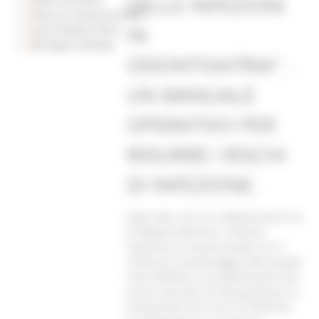
DELLE INFEZIONI
Piano di Comunicazione
IN
Social Media Policy
Rassegna Stampa
ODONTOIATRIA" .
UN MANUALE
OPERATIVO PER
RIDURRE I RISCHI
DI INFEZIONE.
Dopo dieci anni di collaborazione tra
la Regione Marche e l’Istituto
Superiore di Sanità avviata con il
sistema di monitoraggio delle epatiti
virali (SEIEVA) e la pubblicazione del
primo manuale di linee guida per la
prevenzione dei rischi di infezione