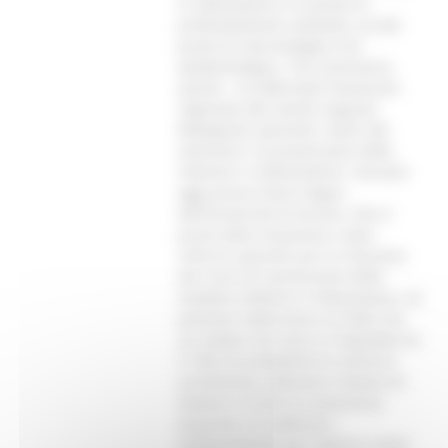
in odontoiatria, lo scenario è
profondamente cambiato, sia dal
punto di vista biologico che
epidemiologico. “Era necessario,
quindi – ha affermato l’assessore
regionale alla Sanità, Augusto
Melappioni aprendo i lavori del
seminario “La prevenzione delle
infezioni in Odontoiatria”, tenutosi
oggi presso l’Aula magna
dell’Università di Ancona- fare il
punto della situazione e dare
indirizzi operativi per la riduzione
dei rischi di trasmissione delle
malattie infettive in Odontoiatria. Se
poniamo l’attenzione sul fatto che
un malato che entra in Ospedale ha
il 10% di probabilità di contrarre
un’infezione, abbiamo il dovere di
mettere a frutto le conoscenze
acquisite, di codificare i
comportamenti per ridurre i rischi