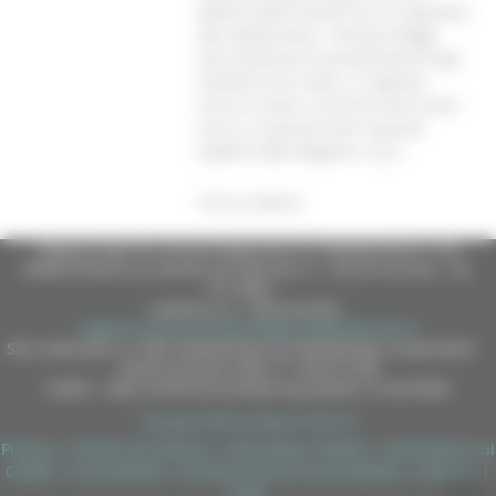
definiti dalla Giunta con un apposito
atto deliberativo. Tutti gli alloggi
sono destinati prioritariamente agli
studenti fuori sede, in regolare
corso di studi o al primo anno fuori
corso, in possesso dei requisiti
stabiliti dalla Regione. (s.p.)
Torna indietro
Regione Marche Giunta Regionale (CF 80008630420 P.IVA
00481070423) via Gentile da Fabriano, 9 - 60125 Ancona - tel.
071.8061
casella p.e.c. istituzionale :
regione.marche.protocollogiunta@emarche.it
Sito realizzato su CMS DotNetNuke by DotNetNuke Corporation
Autorizzazione SIAE n° 1225/I/1298
DUNS - Data Universal Numbering System: 514216030
Copyright 2026 by Regione Marche
Privacy
|
Termini Di Utilizzo
|
Informativa TEAMS
|
Informativa sui
Cookie
|
Accessibilità
|
Dichiarazione di Accessibilità
|
Sitemap
|
Login