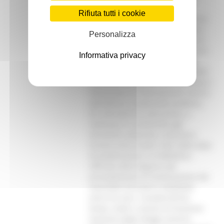
seconda che si tratti di nuove
Rifiuta tutti i cookie
costruzione o di recupero di vecchi
immobili. Ai fini della concessione
Personalizza
dei benefici, oltre agli interventi di
recupero nei centri storici, saranno
Informativa privacy
privilegiati la cantierabilità degli
interventi, il numero degli immobili
accessibili ai portatori di handicap e
l’attivazione di finanziamenti diversi
dall’edilizia residenziale pubblica.
Gli interventi di costruzione, a
realizzare in conformità agli
strumenti urbanistici, dovranno
iniziare entro tredici mesi dalla data
di pubblicazione sul Bollettino
Ufficiale della Regione del
provvedimento di localizzazione dei
manufatti ed essere completati
entro tre anni. Caratteristiche,
tempi, modi e canone di locazione
massimo degli alloggi saranno