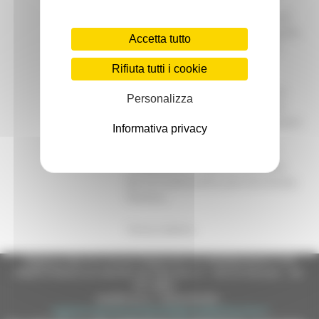
Presidente. Il Presidente si è
riservato i compiti di indirizzo e di
coordinamento relativi alle seguenti
Accetta tutto
attività regionali: Affari generali,
istituzionali, legislativi e legali;
Rifiuta tutti i cookie
Informazione; Rapporti con i
soggetti istituzionali nazionali ed
Personalizza
internazionali; Cooperazione allo
sviluppo; Programmazione; Rapporti
Informativa privacy
con le agenzie regionali in
collaborazione con gli assessori
competenti in materia; Interventi
per la ricostruzione post-terremoto;
Nomine.
Torna indietro
Regione Marche Giunta Regionale (CF 80008630420 P.IVA
00481070423) via Gentile da Fabriano, 9 - 60125 Ancona - tel.
071.8061
casella p.e.c. istituzionale :
regione.marche.protocollogiunta@emarche.it