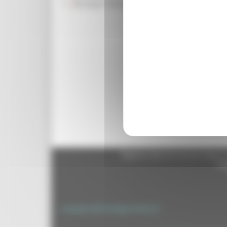
Rassegna Stampa
del CdR, la quarta, che si
pertanto il testo del pare
acque marine destinate al
presso la sede del Parla
Torna indietro
Regione Marche Giunta Regional
cas
Copyright 2026 by Regione Marche