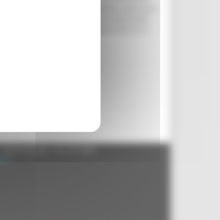
ui D’Ambrosio è uno dei vice presidenti, approverà
 persegue lo scopo di migliorare la tutela delle
zione. I lavori del CdR inizieranno alle ore 9
- 60125 Ancona - tel. 071.8061
.it