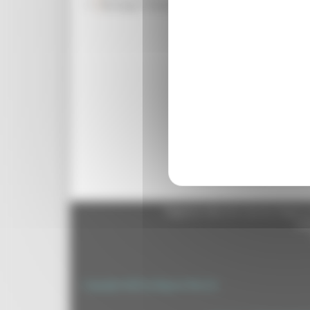
Rassegna Stampa
Soprintendenza per i beni 
circuito Internet tutte l
dati disponibili e un acce
nazionale, di un primo co
culturale in possesso di i
vantaggi per i potenziali 
accedere con tempestività
patrimonio culturale che,
quadri, libri, ecc. - di p
(s.p.)
Torna indietro
Regione Marche Giunta Regional
cas
Copyright 2026 by Regione Marche