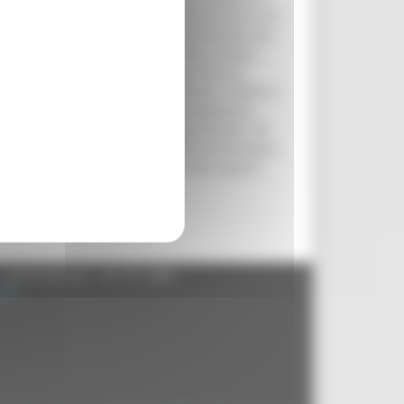
carattere sperimentale, consentirà di inserire nel
ello stesso tempo, una più ampia fruizione dei
 Si profila così la messa in rete, a livello
 raccoglie circa 1 milione, del patrimonio
talogazione dei beni storico-artistici. Evidenti i
pubblici, editori, ricercatori - che potranno
ete. Un vero e proprio "catalogo virtuale" del
-artistici - opere d’arte, reperti archeologici,
ostituiscono l’identità culturale della regione.
- 60125 Ancona - tel. 071.8061
.it