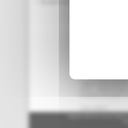
Rassegna Stampa
urbanistica regionale che
servizio Urbanistica e Ca
sulla legge urbanistica re
Ottaviani, che ha aperto 
novità introdotte dalla l
terrà conto delle riflessi
daranno concretezza e so
di lavoro che si articola 
secondo momento che si c
terza tappa che vedrà la 
“Questa fase introduttiva
della questione avranno 
che si svolgono in Region
Soggetti sociali e pianif
servizi. - Venerdì 6 lugli
Evoluzione del quadro nor
Torna indietro
Regione Marche Giunta Regional
cas