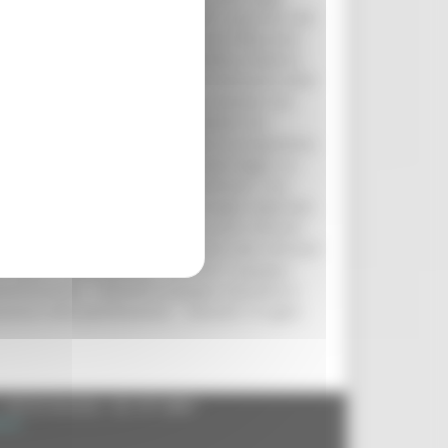
o”. Una serie di incontri “aperti”, promossi dal
onale regionale, per stimolare una riflessione
 sottolinea l’assessore all’Urbanistica, Roberto
lla normativa urbanistica, resa necessaria dalle
rmate nell’ultimo decennio. Una revisione che
tegoria, dagli operatori. Suggerimenti che
questo scopo è stato predisposto un programma
i problemi da affrontare con la nuova legge; un
 delle indicazioni venute dai seminari; una
 sottoporre alla Giunta e al Consiglio regionale.
 discussione e il confronto sui punti rilevanti
ccessivi”. Di seguito il calendario dei seminari
Le ragioni dell’ambiente. - Venerdì 15 giugno
mministrativa. - Venerdì 22 giugno Standard e
oscenze nella panificazione. - Venerdì 13 luglio
- 60125 Ancona - tel. 071.8061
.it