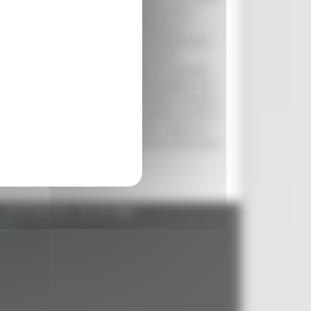
per Giovedì 10 Maggio prossimo alle ore 9,
chigiani, i Presidenti delle Province, le
lari (provinciali e regionale), i Sindacati dei
Categorie economiche e le Organizzazioni
imento cooperativo, gli Enti Parco e le Aziende
– ha sottolineato Ottaviani – vi è l’esigenza di
ultano più difficilmente comprensibili o troppo
in materia di edilizia e tra poco avremo anche il
olamento sviluppando una revisione organica e
univocità di interpretazione e facilità di gestione.
roprio territorio.”
- 60125 Ancona - tel. 071.8061
.it