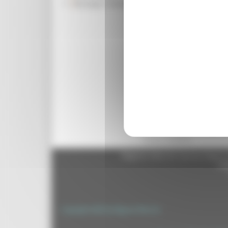
Rassegna Stampa
su tale importante strume
presso la sede della Regi
Associazioni degli Enti lo
lavoratori CGIL-CISL-UIL,
professionali agricole, gl
sanitarie locali. “Pur esp
apportare sensibili modif
vincolanti. Numerosi sono
Testo Unico del Governo.
unitaria, che miri a reali
Il Comune va infine affer
Torna indietro
Regione Marche Giunta Regional
cas
Copyright 2026 by Regione Marche