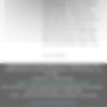
diabetologia pediatrica. Il diabete
mellito viene considerata una
malattia sociale. Colpisce il 4 per
cento degli italiani. Nelle Marche si
registrano 40 mila diabetici e si
prevede che possano raggiungere
quota 50 mila entro il 2010. Sono
250 i minori diabetici seguiti dalla
Clinica pediatrica del “Salesi”. [r.p.]
Torna indietro
Regione Marche Giunta Regionale (CF 80008630420 P.IVA
00481070423) via Gentile da Fabriano, 9 - 60125 Ancona - tel.
071.8061
casella p.e.c. istituzionale :
regione.marche.protocollogiunta@emarche.it
Sito realizzato su CMS DotNetNuke by DotNetNuke Corporation
Autorizzazione SIAE n° 1225/I/1298
DUNS - Data Universal Numbering System: 514216030
Copyright 2026 by Regione Marche