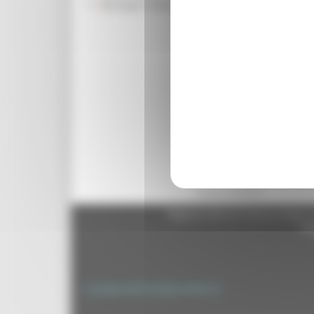
Rassegna Stampa
Banca dati innovazione, I 
senz’altro “Anci Risponde
macchina comunale. Se il
tempo che può variare da t
gran parte, sono posti dai
collegamento sicuro e cer
nazionali aderenti al SAIA
altri servizi che si stan
messo in rilievo l’assesso
Da sottolineare, infine, ch
quelle comunicazioni con g
Torna indietro
Regione Marche Giunta Regional
cas
Copyright 2026 by Regione Marche