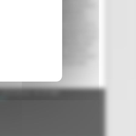
vizio principale, il più utile e il più richiesto è
le tematiche inerenti la funzionalità della
i, il Comune ha la sicurezza che entro un
o messi a disposizione di tutti. I quesiti, per la
la popolazione.” Il servizio S.A.I.A. garantisce un
e, INPS, Ministero dei Trasporti e tutti i Comuni
 della carta d''identità elettronica e per molti
el comune più piccolo e lontano, - ha inoltre
 collegamenti diretti con le istituzioni centrali.”
li, per le variazioni di residenza, e per tutte
- 60125 Ancona - tel. 071.8061
.it