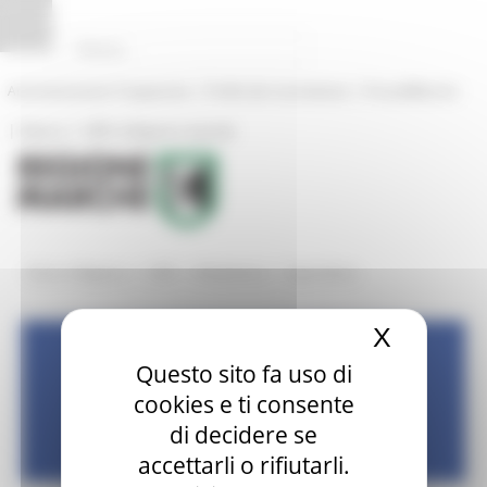
Pannello di gestione dei cookies
|
|
Amministrazione Trasparente
Profilo del committente
ProcediMarche
|
|
Rubrica
URP: la Regione risponde
/
/
/
Entra in Regione
URP
Modulistica
Agricoltura
X
Nascond
UFFICIO RELAZIONI CON IL
Questo sito fa uso di
cookies e ti consente
di decidere se
PUBBLICO
accettarli o rifiutarli.