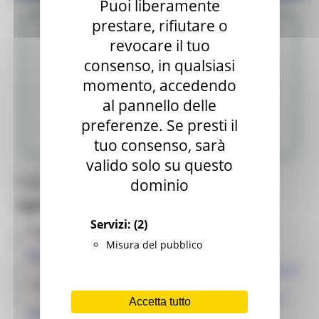
Puoi liberamente
prestare, rifiutare o
revocare il tuo
consenso, in qualsiasi
momento, accedendo
al pannello delle
MODULISTICA
preferenze. Se presti il
tuo consenso, sarà
valido solo su questo
dominio
Toggle navigation
MENU & Contatti
Agricoltura
La Regione risponde
Servizi:
(2)
Normativa
Modello unico di domanda per il taglio del
Misura del pubblico
bosco
Rete degli URP
Domanda ammissione colloquio raccolta funghi
Rilascio o rinnovo tesserino raccolta tartufi
Link Utili
Domanda per l’autorizzazione alla cerca e alla
Accetta tutto
Sportello Semplificazione
raccolta dei tartufi nelle aree del demanio