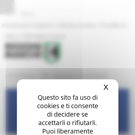
Pannello di gestione dei cookies
|
|
Amministrazione Trasparente
Profilo del committente
ProcediMarche
|
|
Rubrica
URP: la Regione risponde
/
/
/
Entra in Regione
URP
Modulistica
Accesso agli atti
X
Nascond
Questo sito fa uso di
UFFICIO RELAZIONI CON IL
cookies e ti consente
di decidere se
PUBBLICO
accettarli o rifiutarli.
Puoi liberamente