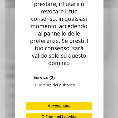
prestare, rifiutare o
revocare il tuo
consenso, in qualsiasi
momento, accedendo
al pannello delle
preferenze. Se presti il
MODULISTICA
tuo consenso, sarà
valido solo su questo
dominio
Toggle navigation
MENU & Contatti
Accesso agli atti
La Regione risponde
Servizi:
(2)
Misura del pubblico
Normativa
Richiesta di accesso civico
Modulo accesso civico potere sostitutivo
Rete degli URP
Richiesta di accesso generalizzato
Richiesta di riesame per diniego dell’accesso
Link Utili
Accetta tutto
civico o mancata risposta
Sportello Semplificazione
Richiesta di riesame all’accesso civico da parte
Rifiuta tutti i cookie