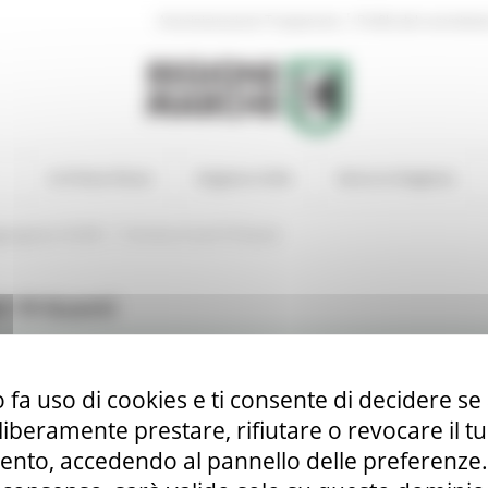
|
Amministrazione Trasparente
Profilo del committen
In Primo Piano
Regione Utile
Entra in Regione
/
Aggregatore SUAM
Fornitura Covid 19 Guanti
d 19 Guanti
 c) del D. Lgs. 50/2016 per l’affidamento, tramite Accordo Quadro,
ore SUAM
arche e all’Ente Regione Marche - Gara Simog 7945723
 fa uso di cookies e ti consente di decidere se 
)
i liberamente prestare, rifiutare o revocare il 
o 19.040.000,00 opzioni comprese)
nto, accedendo al pannello delle preferenze. S
e.marche.it/PortaleAppalti/it/homepage.wp?