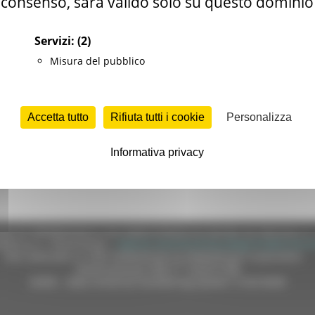
consenso, sarà valido solo su questo dominio
ction&currentFrame=7&codice=G04865
Servizi:
(2)
4592) - "Guanti non sterili in nitrile" e Lotto n. 3 (CIG 85160399B1
Misura del pubblico
Accetta tutto
Rifiuta tutti i cookie
Personalizza
Informativa privacy
e)
e (CF 80008630420 P.IVA 00481070423) via Gentile da Fabriano, 9 
ella p.e.c. istituzionale :
regione.marche.protocollogiunta@emarche
Sito realizzato su CMS DotNetNuke by DotNetNuke Corporation
Autorizzazione SIAE n° 1225/I/1298
DUNS - Data Universal Numbering System: 514216030