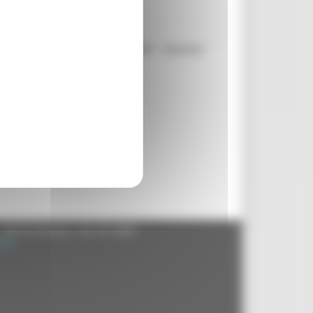
) - “Guanti non sterili in vinile” – Decreto
- 60125 Ancona - tel. 071.8061
.it