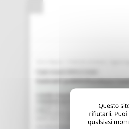
Pannello di gestione dei cookies
/
Entra in Regione
Profilo del committente - Soggetto 
Toggle navigation
MENU & Contatti
Contratti pubblici
Fornitura Covi
Profilo del commitente - Regione Marche
Procedura negoziata ex art. 63, comma 2, lett.
Profilo del committente - Soggetto Aggregat
19 destinati agli Enti del SSR della Regione M
Questo sito
Profilo del committente - SUA (Gare su delega
Lotti: 3
rifiutarli. Puo
Osservatorio dei contratti pubblici
Valore: Euro 11.200.000,00 escluse opzioni (Eur
qualsiasi mome
Link alla procedura:
https://appaltisuam.region