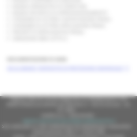
Modello ORDINATIVO DI FORNITURA
Modello RICHIESTA DI APPROVVIGIONAMENTO
STANDARD DI LETTERA CONTESTAZIONE PENALI
STANDARD DI LETTERA APPLICAZIONE PENALI
PROSPETTO RIEPILOGATIVO PENALI
VARIAZIONE IBAN LOTTO 4
DOCUMENTAZIONE DI GARA
VAI AL BANDO “DISPOSITIVI DI PROTEZIONE INDIVIDUALE”
Regione Marche Giunta Regionale (CF 80008630420 P.IVA
00481070423) via Gentile da Fabriano, 9 - 60125 Ancona - tel.
071.8061
casella p.e.c. istituzionale :
regione.marche.protocollogiunta@emarche.it
Sito realizzato su CMS DotNetNuke by DotNetNuke Corporation
Autorizzazione SIAE n° 1225/I/1298