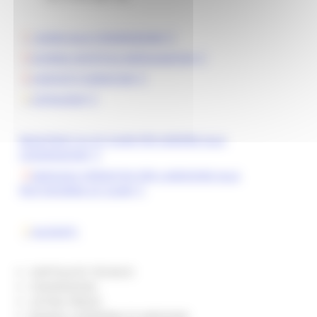
GUIDA ALLA CONVENZIONE
SCHEDA SINTETICA RIEPILOGATIVA
CONTATTI FORNITORI
CATALOGHI
REGISTRATI SU GT-SUAM PER ADERIRE ALLA
CONVENZIONE
MANUALE OPERATIVO PER L’ADESIONE ALLA
PIATTAFORMA GT-SUAM
ALLEGATI:
CAPITOLATO TECNICO
CONVENZIONI
LISTINO PREZZI
Modello CONFERMA DI ADESIONE