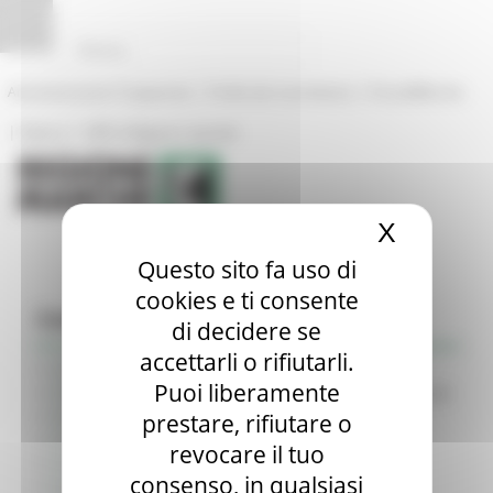
Pannello di gestione dei cookies
|
|
Amministrazione Trasparente
Profilo del committente
ProcediMarche
|
|
Rubrica
URP: la Regione risponde
X
Nascond
Questo sito fa uso di
cookies e ti consente
Contratti pubblici
di decidere se
accettarli o rifiutarli.
Profilo del commitente - Regione Marche
Puoi liberamente
Profilo del committente - Soggetto Aggregatore SUAM
Profilo del committente - SUA (Gare su delega)
prestare, rifiutare o
Profilo del Committente - SUAM Lavori Pubblici
revocare il tuo
Osservatorio dei contratti pubblici
consenso, in qualsiasi
Green Public Procurement e Sostenibilità