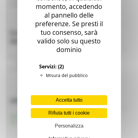
Approfondimenti e News
momento, accedendo
al pannello delle
preferenze. Se presti il
tuo consenso, sarà
Profilo del committente - Regione
valido solo su questo
Marche
dominio
Profilo del Committente - USR Sezione distaccata
SUAM Lavori Pubblici
Servizi:
(2)
Profilo del committente - SUAM Lavori Pubblici
Misura del pubblico
Ultimi Aggiornamenti
Accetta tutto
Rifiuta tutti i cookie
pagina aggiornata al 07/05/2024
data ultima modifica della pagina 07/05/2024
Personalizza