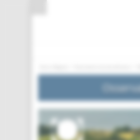
Pannello di gestione dei cookies
/
/
Entra in Regione
Osservatorio mercato del lavoro
Osserva