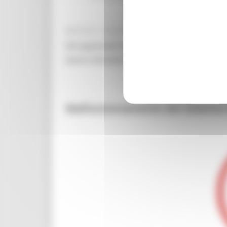
MARTEDÌ 4 AGOSTO 2026 02:41
Gli argomenti trattati riguarderanno la mob
lavoro all'estero e la possibilità di fruizio
Malfunzionamento del sistema d