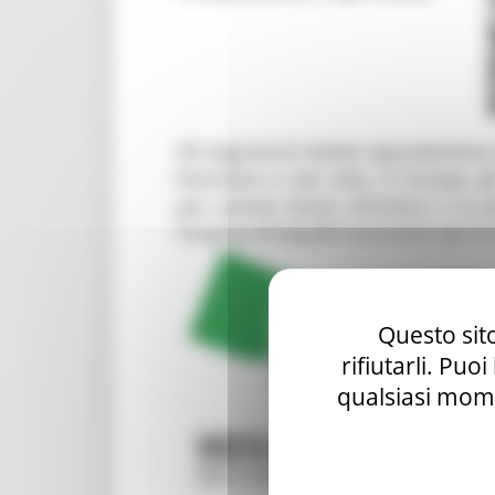
Questo sito
rifiutarli. Puo
qualsiasi mome