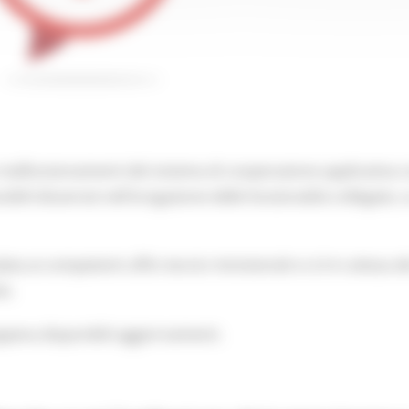
malfunzionamenti del sistema di cooperazione applicativa c
bili disservizi nell'erogazione delle funzionalità collegate, 
ta ai competenti uffici tecnici ministeriali e si è in attesa d
io.
ppena disponibili aggiornamenti.