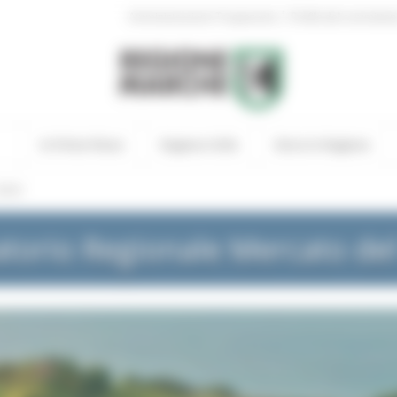
|
Amministrazione Trasparente
Profilo del committen
In Primo Piano
Regione Utile
Entra in Regione
NEWS
torio Regionale Mercato de