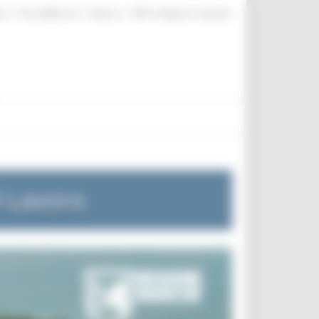
|
|
|
te
ProcediMarche
Rubrica
URP: la Regione risponde
l Lavoro