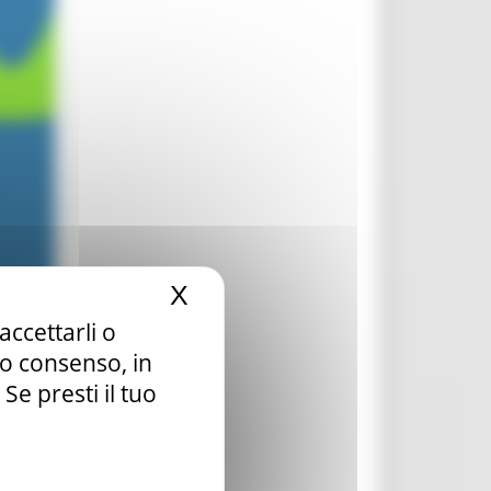
X
Nascondi il banner dei c
accettarli o
tuo consenso, in
e presti il tuo