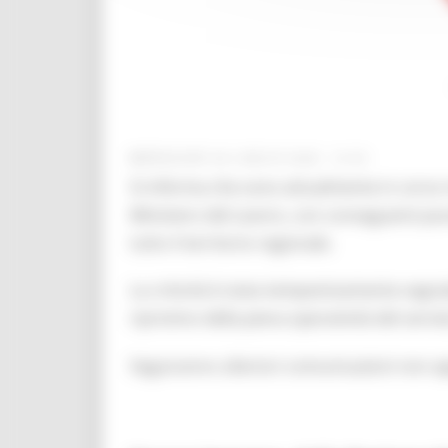
MERCOLEDÌ 29 LUGLIO 2026 12:45
Si informa che sono attualmente in corso 
Ministero del Lavoro, con conseguenti possi
tutto il territorio regionale.
La criticità è stata tempestivamente segnala
ripristino della piena operatività del serviz
Seguiranno ulteriori comunicazioni non a