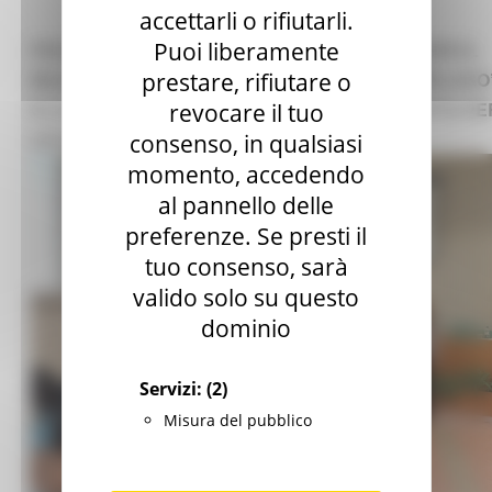
accettarli o rifiutarli.
Puoi liberamente
POLITICHE GIOVANILI E FORMAZIONE: A PESARO IL
prestare, rifiutare o
BILANCIO DEL PROGETTO ARTISTICO “ARCIPELAGO
E LA PRESENTAZIONE DI UN NUOVO CORSO IFTS PE
revocare il tuo
LO SPETTACOLO
consenso, in qualsiasi
momento, accedendo
al pannello delle
preferenze. Se presti il
tuo consenso, sarà
valido solo su questo
dominio
Servizi:
(2)
Misura del pubblico