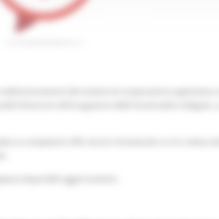
malfunzionamenti del sistema di cooperazione applicativa c
bili disservizi nell'erogazione delle funzionalità collegate, 
ta ai competenti uffici tecnici ministeriali e si è in attesa d
io.
ppena disponibili aggiornamenti.