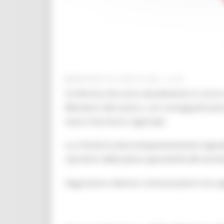
MERCOLEDÌ 29 LUGLIO 2026 12:45
Si informa che sono attualmente in corso 
Ministero del Lavoro, con conseguenti possi
tutto il territorio regionale.
La criticità è stata tempestivamente segnala
ripristino della piena operatività del serviz
Seguiranno ulteriori comunicazioni non a