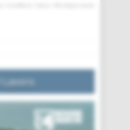
|
|
|
te
ProcediMarche
Rubrica
URP: la Regione risponde
l Lavoro