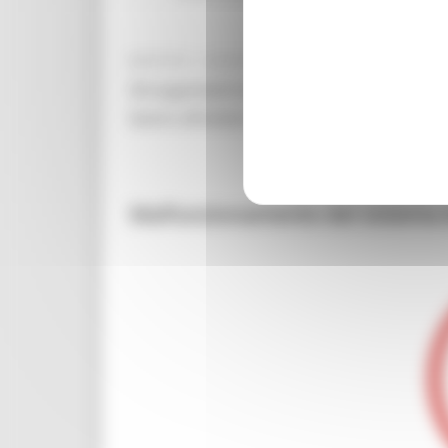
MARTEDÌ 4 AGOSTO 2026 02:41
Gli argomenti trattati riguarderanno la mob
lavoro all'estero e la possibilità di fruizio
Malfunzionamento del sistema d