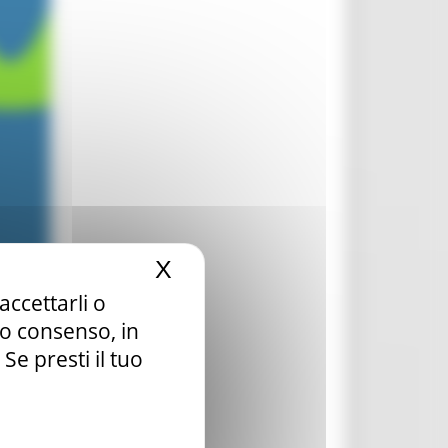
X
Nascondi il banner dei c
accettarli o
tuo consenso, in
e presti il tuo