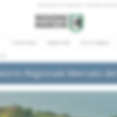
|
Amministrazione Trasparente
Profilo del committen
In Primo Piano
Regione Utile
Entra in Regione
NEWS
torio Regionale Mercato de