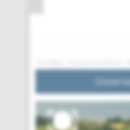
Pannello di gestione dei cookies
/
/
Entra in Regione
Osservatorio mercato del lavoro
Osserva