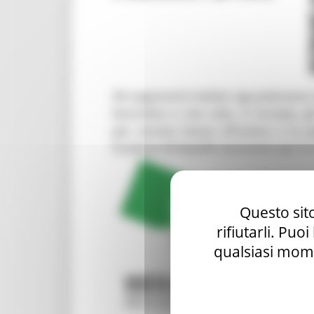
Questo sito
rifiutarli. Puo
qualsiasi mome