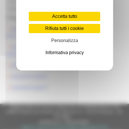
Ente:
Regione Marche
Note:
Accetta tutto
Allegati:
Rifiuta tutti i cookie
decreto di avviso riapertura iscrizione
elenco_2026.pdf
Personalizza
ALLEGATO A Decreto avviso pubblico ELENCO
Informativa privacy
REGIONALE SALTARELLO.pdf
decreto approvazione elenco 2026_189.pdf
ALLEGATO A.pdf
ALLEGATO B.pdf
Regione Marche Giunta Regionale (CF 80008630420 P.IVA
00481070423) via Gentile da Fabriano, 9 - 60125 Ancona - tel.
071.8061
casella p.e.c. istituzionale :
regione.marche.protocollogiunta@emarche.it