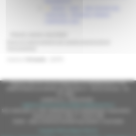
PAGAMENTO
MASAF - AGEA - DDD 303/ASR DEL
19/05/2026 - PROROGA TERMINI
CAMPAGNA 2026
@bandi_regione_marchebot
Ricevi gli aggiornamenti per questa opportunità di
finanziamento
22979
Inserisci
l'id bando
Regione Marche Giunta Regionale (CF 80008630420 P.IVA
00481070423) via Gentile da Fabriano, 9 - 60125 Ancona - tel.
071.8061
casella p.e.c. istituzionale :
regione.marche.protocollogiunta@emarche.it
Sito realizzato su CMS DotNetNuke by DotNetNuke Corporation
Autorizzazione SIAE n° 1225/I/1298
DUNS - Data Universal Numbering System: 514216030
Copyright 2026 by Regione Marche