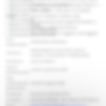
3 “Inclusione sociale” ob.spec.4h(2) C.I.
Bandi di finanziamento e concessione
Bandi di prossima uscita
153 – DGR N. 1935 del 12/12/2023.
Bandi d'asta
Avviso Pubblico relativo alla
Titolo:
Gare di appalto
presentazione di progetti formativi a
Bandi di contributo
sostegno dell’inserimento
Amministrazione trasparente
occupazionale di soggetti svantaggiati
Prevenzione della corruzione
Area
SEGRETERIA GENERALE
organizzativa:
DIPARTIMENTO POLITICHE SOCIALI,
Struttura:
LAVORO, ISTRUZIONE E FORMAZIONE
Procedura:
Avviso Pubblico
Data di
lunedì 22 gennaio 2024
pubblicazione:
Data
pubblicazione
venerdì 9 agosto 2024
graduatoria:
Scadenza:
venerdì 31 gennaio 2025
Contatto:
GIULIANI SIMONA - FALCINELLI ANTONELLA
Email
simona.giuliani@regione.marche.it;