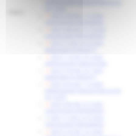
APPROVAZIONE GRADUATORIA (SCAD.
30-6-2024)
Allegati:
DDS N 789 DEL 11-9-2024
CONCESSIONE PROVVIDENZE
DDS N 964 DEL 31-10-2024
CONCESSIONE PROVVIDENZA
DDS N 79 DEL 20-02-2025
AMMISSIBILITÀ PROGETTI
DDS N 174 DEL 25-3-2025
APPROVAZIONE GRADUATORIA
DDS N 735 DEL 24-7-2025
AMMISSIBILITÀ PROGETTI
DDS N 816 DEL 11-8-2025
APPROVAZIONE GRADUATORIA (SCAD.
30-6-2025)
DDS N 963 DEL 22-9-2025
CONCESSIONE PROVVIDENZE
DDS 1112 DEL 23-10-2025
CONCESSIONE PROVVIDENZE
DDS N 152 DEL 16-2-2026