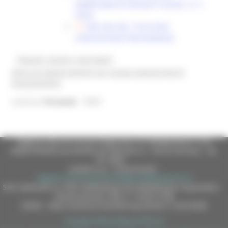
AMMISSIBILITÀ PROGETTI (SCAD. 31-1-
2026)
DDS 302 DEL 19-03-2026
CONCESSIONE PROVVIDENZE
@bandi_regione_marchebot
Ricevi gli aggiornamenti per questa opportunità di
finanziamento
7833
Inserisci
l'id bando
Regione Marche Giunta Regionale (CF 80008630420 P.IVA
00481070423) via Gentile da Fabriano, 9 - 60125 Ancona - tel.
071.8061
casella p.e.c. istituzionale :
regione.marche.protocollogiunta@emarche.it
Sito realizzato su CMS DotNetNuke by DotNetNuke Corporation
Autorizzazione SIAE n° 1225/I/1298
DUNS - Data Universal Numbering System: 514216030
Copyright 2026 by Regione Marche