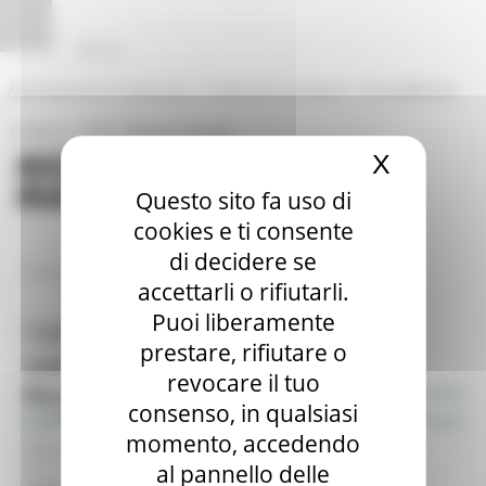
Vai al contenuto
Vai al piede
Vai al menu
Vai alla sezione Amministrazione Trasparente
Pannello di gestione dei cookies
|
|
Amministrazione Trasparente
Profilo del committente
ProcediMarche
|
|
Rubrica
URP: la Regione risponde
X
Nascond
Questo sito fa uso di
cookies e ti consente
di decidere se
/
Entra in Regione
Bandi
accettarli o rifiutarli.
Puoi liberamente
Toggle navigation
MENU & Contatti
prestare, rifiutare o
Informazione & Trasparenza
revocare il tuo
Ricerca bandi di contributo
consenso, in qualsiasi
Avvisi e Atti di Notifica - Regione Marche
momento, accedendo
Bandi di concorso aperti
Bandi di concorso in svolgimento
al pannello delle
Avvisi pubblici