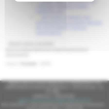
MASAF - AGEA - DDD 303/ASR DEL
19/05/2026 - PROROGA TERMINI
CAMPAGNA 2026
DGR 594 DEL 26 MAGGIO 2026 -
APPROVAZIONE DELLA NUOVA VERSIONE
DEL DISCIPLINARE DI TECNICHE
AGRONOMICHE
@bandi_regione_marchebot
Ricevi gli aggiornamenti per questa opportunità di
finanziamento
22978
Inserisci
l'id bando
Regione Marche Giunta Regionale (CF 80008630420 P.IVA
00481070423) via Gentile da Fabriano, 9 - 60125 Ancona - tel.
071.8061
casella p.e.c. istituzionale :
regione.marche.protocollogiunta@emarche.it
Sito realizzato su CMS DotNetNuke by DotNetNuke Corporation
Autorizzazione SIAE n° 1225/I/1298