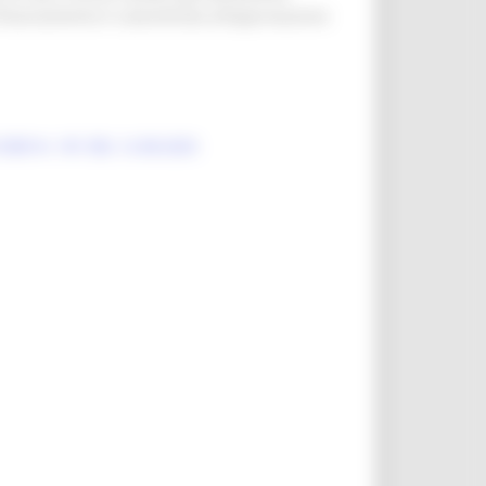
 finanziamento è subordinata all’approvazione
D N. 181 DEL 12.08.2025