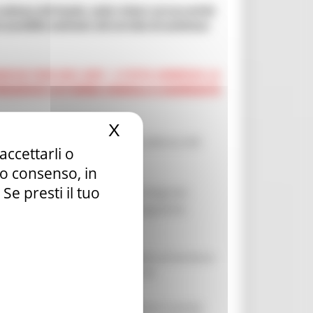
scadenza del bando, onde evitare sovraccarichi
possibile usufruire del servizio di assistenza
RCHE FESR 2021-2027, E STATA AMMESSA LA
PRESENTATI IN FORMA SINGOLA O AGGREGATA
X
Nascondi il banner dei c
dell´11 dicembre 2025 la scadenza del
accettarli o
tuo consenso, in
e presti il tuo
 14 gennaio 2026 , è stato integrato
no di investimento” con la seguente
a calamità naturali e catastrofi sul territorio
025, in base alle tempistiche di
tato domanda di partecipazione tramite