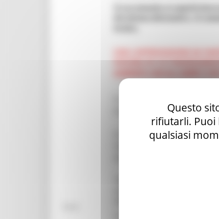
Si raccomanda ai soggetti intere
del sistema informativo. Si comu
tecnica.
CON L’APPROVAZIONE DA PART
POSSIBILITA’ DI FINANZIAME
COERENTI CON GLI AMBITI STE
Si comunica che con Decreto
Questo sito
bando in oggetto è stata pro
rifiutarli. Puo
qualsiasi mome
Si comunica che con Decreto 
l’allegato 1 del bando “Sche
dichiarazione obbligatoria:
“Per i soggetti iscritti nel Reg
nazionale così come previsto da
adeguamento previste per le di
Note:
Con lo stesso decreto è stat