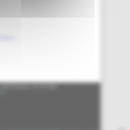
STEGNO
- 60125 Ancona - tel. 071.8061
.it