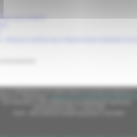
25
IBILE DELLE FORESTE"
NDO
E
026 - PROROGA SCADENZA DELLA PRESENTAZIONE DOMANDE DI SO
 di finanziamento
e (CF 80008630420 P.IVA 00481070423) via Gentile da Fabriano, 9 
ella p.e.c. istituzionale :
regione.marche.protocollogiunta@emarche
Sito realizzato su CMS DotNetNuke by DotNetNuke Corporation
Autorizzazione SIAE n° 1225/I/1298
DUNS - Data Universal Numbering System: 514216030