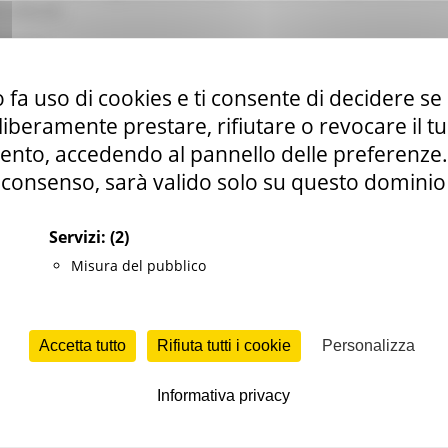
0.000,00.
NOMICO
 rurale
 fa uso di cookies e ti consente di decidere se 
tributi
i liberamente prestare, rifiutare o revocare il 
nto, accedendo al pannello delle preferenze. S
consenso, sarà valido solo su questo dominio
Servizi:
(2)
Misura del pubblico
t
Accetta tutto
Rifiuta tutti i cookie
Personalizza
Informativa privacy