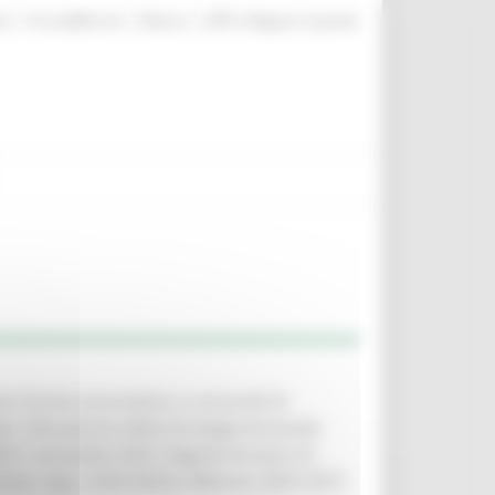
|
|
|
te
ProcediMarche
Rubrica
URP: la Regione risponde
er forme associative o consortili di
er l’attuazione della Strategia forestale
027, annualità 2025. Regime di aiuto di
ione. Cap. 2160120232, Bilancio 2025-2027,