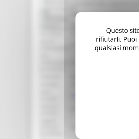
Bandi d'asta
annualità 2025, importo € 25
Gare di appalto
Area
DIPARTIMENTO SVILUPPO ECO
Bandi di contributo
organizzativa:
Amministrazione trasparente
Struttura:
Direzione Agricoltura e Sviluppo
Prevenzione della corruzione
Questo sito
Procedura:
Bando per la concessione di con
rifiutarli. Puo
Data di
venerdì 12 settembre 2025
qualsiasi mome
pubblicazione:
Data
pubblicazione
##
graduatoria:
Scadenza:
giovedì 2 aprile 2026
Contatto:
Giulio Ciccalè
Email
giulio.ciccale@regione.marche.i
contatto:
Telefono
0734-447322
contatto:
Soggetti
ammessi
Vedi bando
beneficiari: