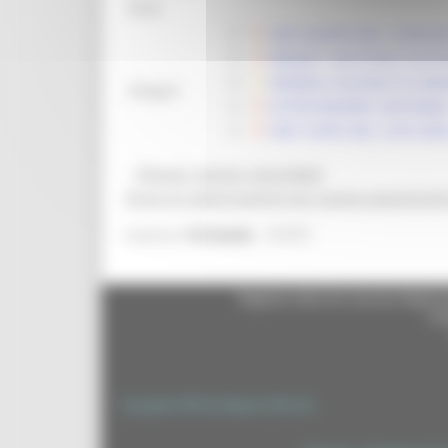
Note:
DDS 529/IFO DEL 12/09/20
BANDO "GESTIONE SOSTEN
MODELLI ALLEGATI AL BA
Allegati:
ATTESTAZIONE CONTABIL
DDS 10/IFO DEL 12/01/2
@bandi_regione_marchebot
Ricevi gli aggiornamenti per questa opportunità
21673
Inserisci
l'id bando
Regione Marche Giunta Regional
cas
Copyright 2026 by Regione Marche