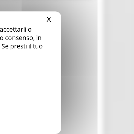
X
Nascondi il banner dei c
accettarli o
tuo consenso, in
e presti il tuo