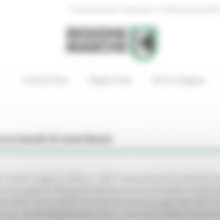
|
Amministrazione Trasparente
Profilo del committen
In Primo Piano
Regione Utile
Entra in Regione
rca bandi di contributo
. D.G.R. 5 agosto 2025, n. 1307. Concessione di contributi p
este (superfici silvopastorali) da avviare od avviate. Fondo p
tà 2024. Fondi statali vincolati del bilancio regionale 2025-2
dell’art. 54 del Regolamento (UE) n. 2022/2472 della Commiss