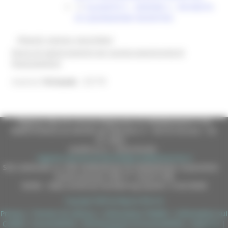
ALLEGATO 5 – SEZIONE 2 – RICHIESTA
DI LIQUIDAZIONE INCENTIVO
@bandi_regione_marchebot
Ricevi gli aggiornamenti per questa opportunità di
finanziamento
25179
Inserisci
l'id bando
Regione Marche Giunta Regionale (CF 80008630420 P.IVA
00481070423) via Gentile da Fabriano, 9 - 60125 Ancona - tel.
071.8061
casella p.e.c. istituzionale :
regione.marche.protocollogiunta@emarche.it
Sito realizzato su CMS DotNetNuke by DotNetNuke Corporation
Autorizzazione SIAE n° 1225/I/1298
DUNS - Data Universal Numbering System: 514216030
Copyright 2026 by Regione Marche
Privacy
|
Termini Di Utilizzo
|
Informativa TEAMS
|
Informativa sui
Cookie
|
Accessibilità
|
Dichiarazione di Accessibilità
|
Sitemap
|