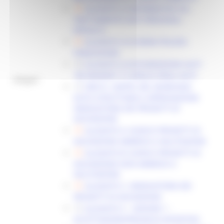
ALLEGATO 2) INFORMATIVA SUL
TRATTAMENTO DATI PERSONALI
(PRIVACY)
ALLEGATO 3) SCHEMA POLIZZA
FIDEJUSSORIA
ALLEGATO 4) DICHIARAZIONE AIUTI
“DE MINIMIS” E CUMULO DEGLI AIUTI
Allegati:
DDD N. 230/PSL DEL 06/08/2026:
ESITO ISTRUTTORIA E APPROVAZIONE
GRADUATORIA DEI PROGETTI DI
ASSUNZIONE
ALLEGATO A: ELENCO PROGETTI DI
ASSUNZIONE AMMESSI A VALUTAZIONE
ALLEGATO B: ELENCO PROGETTI DI
ASSUNZIONE NON AMMESSI A
VALUTAZIONE
ALLEGATO C: GRADUATORIA DEI
PROGETTI DI ASSUNZIONE
ALLEGATO 5 – SEZIONE 1 -
ACCETTAZIONE/RINUNCIA INCENTIVO