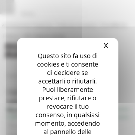
Vai al contenuto
Vai al piede
Vai al menu
Vai alla sezione Amministrazione Trasparente
Pannello di gestione dei cookies
|
|
Amministrazione Trasparente
Profilo del committente
ProcediMarche
|
|
Rubrica
URP: la Regione risponde
X
Nascond
Questo sito fa uso di
cookies e ti consente
di decidere se
/
Entra in Regione
Bandi
accettarli o rifiutarli.
Puoi liberamente
Toggle navigation
MENU & Contatti
prestare, rifiutare o
Informazione & Trasparenza
revocare il tuo
Ricerca bandi di contributo
consenso, in qualsiasi
Avvisi e Atti di Notifica - Regione Marche
momento, accedendo
Bandi di concorso aperti
Bandi di concorso in svolgimento
al pannello delle
Avvisi pubblici