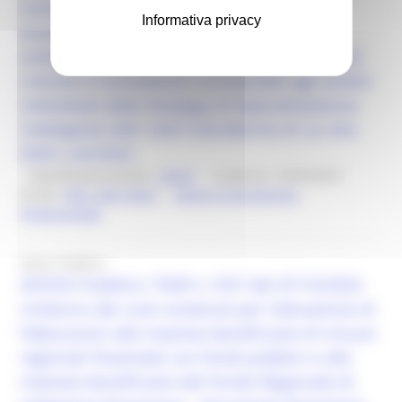
universitari finalizzati all'utilizzazione
Informativa privacy
economica dei risultati della ricerca
universitaria), nei settori ad alto potenziale di
crescita e innovazione riconducibili agli ambiti
individuati dalla Strategia di Specializzazione
intelligente 2021-2027 (S3) Marche di cui alla
DGR n.42/2022.
Identificativo bando :
26327
Scadenza: 18/03/2027
Fondo:
FSE+ 2021/2027
Lavoro e Formazione
Professionale
Avviso Pubblico
AVVISO Pubblico “DGR n.1557 del 07/10/2024
rimborso dei costi sostenuti per l’attivazione di
fideiussioni alle imprese beneficiarie di misure
regionali finanziate con fondi pubblici e alle
imprese beneficiarie del Fondo Regionale di