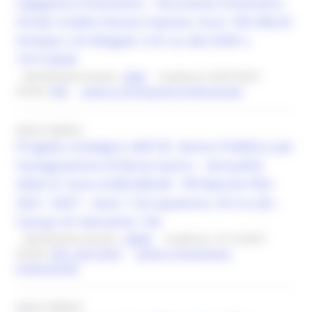
ingegneria finanziaria – Strumento finanziario
Fondo Credito Nuove imprese. Euro 169.340,25
Scheda n.25 Allegato 3 di cui alla DGR n.
1917/2024
Identificativo bando :
8966
Scadenza: 02/07/2027
Fondo:
FDR
Lavoro e Formazione Professionale
Avviso Pubblico
Progetto strategico dell'UE. Avviso Pubblico per
l’assegnazione di Borse lavoro – Annualità
2026-27, Euro 6.000.000,00 - PR Marche FSE+
2021 -2027 – Asse 1 Occupazione, OS 4.a (4) –
Campo di intervento 134
Identificativo bando :
28485
Scadenza: 31/12/2027
Fondo:
FSE+ 2021/2027
Lavoro e Formazione
Professionale
Avviso Pubblico