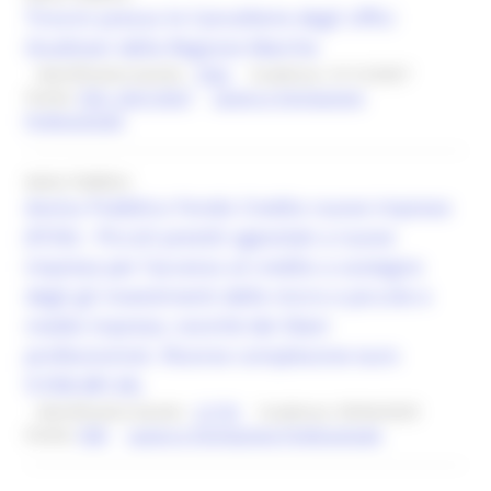
Tirocini presso le Cancellerie degli Uffici
Giudiziari della Regione Marche
Identificativo bando :
7502
Scadenza: 31/12/2027
Fondo:
FSE+ 2021/2027
Lavoro e Formazione
Professionale
Avviso Pubblico
Avviso Pubblico Fondo Credito nuove imprese
(FCNI) - Piccoli prestiti agevolati a nuove
imprese per l’accesso al credito a sostegno
degli gli investimenti delle micro e piccole e
medie imprese, nonché dei liberi
professionisti. Risorse complessive euro
9.558.481,66,
Identificativo bando :
21770
Scadenza: 09/04/2029
Fondo:
FDR
Lavoro e Formazione Professionale