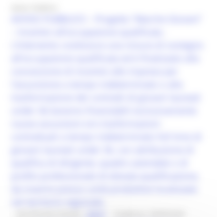
Avviso Pubblico
AVVISO PUBBLICO – Progetto “Marche Giovani”
– Incentivi all’occupazione qualificata .
L’Intervento costituisce una misura di sostegno
all’occupazione qualificata ed è finalizzato alla
concessione di incentivi alle imprese per
l’assunzione a tempo indeterminato o alla
trasformazione dei contratti di giovani laureati
under 36.Saranno finanziabili esclusivamente
nuove assunzioni e/o trasformazioni
contrattuali a tempo indeterminato full time di
giovani laureati under 36, con attribuzione di
qualifica di dirigente, quadro aziendale o di
profilo professionale di elevata qualificazione,
da inserire presso unità produttive localizzate
nel territorio regionale.
Identificativo bando :
28437
Scadenza: 30/09/2026