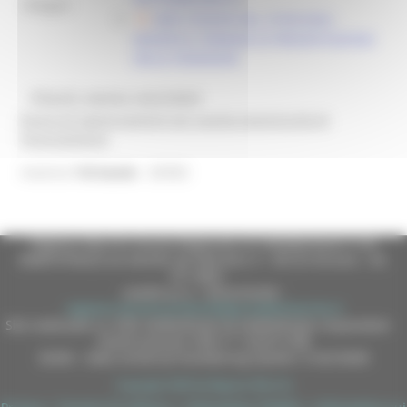
Allegati:
DDD 318/ASR DEL 27/05/2026 -
MODIFICA TERMINE DI PRESENTAZIONE
DELLE DOMANDE
@bandi_regione_marchebot
Ricevi gli aggiornamenti per questa opportunità di
finanziamento
26302
Inserisci
l'id bando
Regione Marche Giunta Regionale (CF 80008630420 P.IVA
00481070423) via Gentile da Fabriano, 9 - 60125 Ancona - tel.
071.8061
casella p.e.c. istituzionale :
regione.marche.protocollogiunta@emarche.it
Sito realizzato su CMS DotNetNuke by DotNetNuke Corporation
Autorizzazione SIAE n° 1225/I/1298
DUNS - Data Universal Numbering System: 514216030
Copyright 2026 by Regione Marche