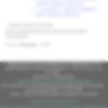
TURISTICI MARCHE 2026.XLSX
ALLEGATO 5 - ELENCO INTERVENTI
FUNT CORRENTE 2026.XLSX
@bandi_regione_marchebot
Ricevi gli aggiornamenti per questa opportunità di
finanziamento
25189
Inserisci
l'id bando
Regione Marche Giunta Regionale (CF 80008630420 P.IVA
00481070423) via Gentile da Fabriano, 9 - 60125 Ancona - tel.
071.8061
casella p.e.c. istituzionale :
regione.marche.protocollogiunta@emarche.it
Sito realizzato su CMS DotNetNuke by DotNetNuke Corporation
Autorizzazione SIAE n° 1225/I/1298
DUNS - Data Universal Numbering System: 514216030
Copyright 2026 by Regione Marche
Privacy
|
Termini Di Utilizzo
|
Informativa TEAMS
|
Informativa sui