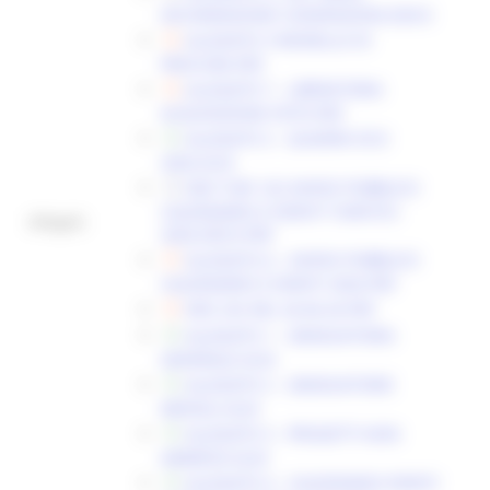
DICHIARAZIONE CONVENZIONI.DOCX
ALLEGATO 3 MODELLO DI
PROCURA.PDF
ALLEGATO 7 - LIBERATORIA
ACQUISIZIONE FOTO.PDF
ALLEGATO 2 - QUADRO ECO
2026.XLSX
DDS TURI 142 AVVISO PUBBLICO
CALENDARIO E EVENTI TURISTICI
Allegati:
2026.DOCX.PDF
ALLEGATO A - AVVISO PUBBLICO
CALENDARIO E EVENTI 2026.PDF
DDS 232 DEL 26.06.26.PDF
ALLEGATO 1 - GRADUATORIA
GENERALE.XLSX
ALLEGATO 2 - GRADUATORIE
MENSILI.XLSX
ALLEGATO 3 - PROGETTI NON
AMMESSI.XLSX
ALLEGATO 4 - CALENDARIO EVENTI