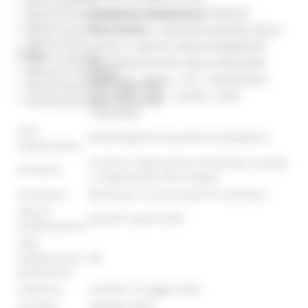
MANIFESTAZIONE DI INTERESSE
Bandi di finanziamento e concessione
Bandi di prossima uscita
RELATIVO ALL'INDIVIDUAZIONE DEGLI
Bandi d'asta
EVENTI TURISTICI MAGGIORMENTE
Titolo:
Gare di appalto
RAPPRESENTATIVI DELLA REGIONE
Bandi di contributo
MARCHE - DGR n. 372 - 30/03/2026 -
Amministrazione trasparente
(L.R. 9/06 – D.A. 13/2021; DGR
Prevenzione della corruzione
140/2026)
Area
DIPARTIMENTO SVILUPPO ECONOMICO
organizzativa:
Turismo, Cooperazione territoriale europea
Struttura:
e cooperazione allo sviluppo
Procedura:
Bando per la concessione di contributi
Data di
giovedì 9 aprile 2026
pubblicazione:
Data
pubblicazione
##
graduatoria:
Scadenza:
martedì 19 maggio 2026
Contatto:
GIORGIA MUZI