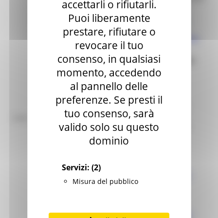
accettarli o rifiutarli.
Puoi liberamente
DDS
142
/TURI del
PUBBLICATO CON:
prestare, rifiutare o
18
/04/2026
DDS
Integrazioni e proroga Scadenza
-
revocare il tuo
155/TURI del 30/04/2026
consenso, in qualsiasi
LINK ALLE INFO, CRITERI E MODALITÀ:
momento, accedendo
ALLEGATO A
al pannello delle
preferenze. Se presti il
Approvazione
GRADUATORIE
–
Formazione Calendario Eventi Turistici
tuo consenso, sarà
Note:
Marche – Elenco degli interventi da
valido solo su questo
finanziare con le risorse FUNT corrente
2026
dominio
DDS 232/TURI del 26/06/2026
Servizi:
(2)
Allegato 1 – Graduatoria generale
Misura del pubblico
Allegato 2 – Graduatorie mensili
Allegato 3 – Progetti non ammessi